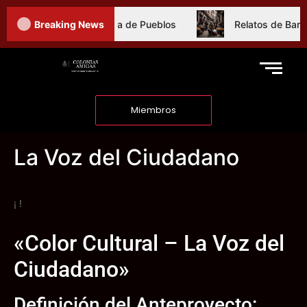
en México, Espejo y Forja de Pueblos
Breaking News
Relatos de Barrio: 
Miembros
La Voz del Ciudadano
¡
!
«Color Cultural – La Voz del
Ciudadano»
Definición del Anteproyecto: