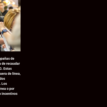
mpañas de
a de recaudar
G. Estas
uera de línea,
ndos
. Los
ínea o por
o incentivos