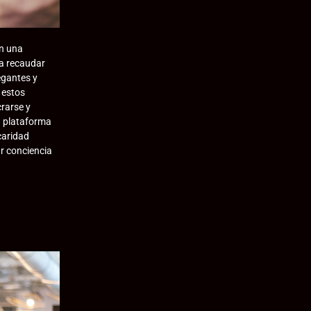
n una
ra recaudar
egantes y
 estos
rarse y
 plataforma
caridad
r conciencia
a