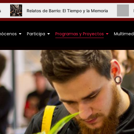
Relatos de Barrio: El Tiempo y la Memoria
El Cierre
nócenos
Participa
Programas y Proyectos
Multimed