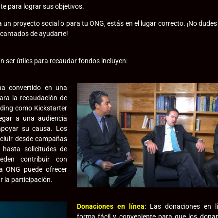
e para lograr sus objetivos.
 un proyecto social o para tu ONG, estás en el lugar correcto. ¡No dudes
ncantados de ayudarte!
 ser útiles para recaudar fondos incluyen:
a convertido en una
ara la recaudación de
ding como Kickstarter
egar a una audiencia
apoyar su causa. Los
ncluir desde campañas
 hasta solicitudes de
den contribuir con
la ONG puede ofrecer
 la participación.
Donaciones en línea
:
Las donaciones en l
forma fácil y conveniente para que los dona