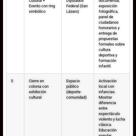
Cultural +
Diputados
documental,
Evento con ring
Federal (San
exposición
simbólico
Lázaro)
fotográfica,
panel de
ciudadanos
honorarios y
entrega de
propuestas
formales sobre
cultura
deportiva y
formación
infantil.
5
Cierre en
Espacio
Activación
colonia con
público
local con
exhibición
(deporte-
infancias.
cultural
comunidad)
Mostrar
diferencia
entre
espectáculo
violento y lucha
clásica.
Educación
popular.