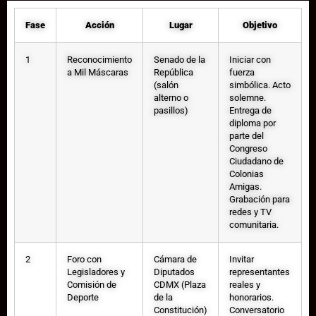
Fase
Acción
Lugar
Objetivo
1
Reconocimiento
Senado de la
Iniciar con
a Mil Máscaras
República
fuerza
(salón
simbólica. Acto
alterno o
solemne.
pasillos)
Entrega de
diploma por
parte del
Congreso
Ciudadano de
Colonias
Amigas.
Grabación para
redes y TV
comunitaria.
2
Foro con
Cámara de
Invitar
Legisladores y
Diputados
representantes
Comisión de
CDMX (Plaza
reales y
Deporte
de la
honorarios.
Constitución)
Conversatorio