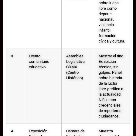
sobre lucha
libre como
deporte
nacional,
violencia
infantil,
formación
cívica y cultura.
3
Evento
Asamblea
Mostrar el ring.
comunitario
Legislativa
Exhibición
educativo
CDMX
técnica, sin
(Centro
golpes. Panel
Histórico)
sobre historia
de la lucha
libre y crítica a
la actualidad.
Niños con
credenciales
de reporteros
ciudadanos.
4
Exposición
Cámara de
Muestra